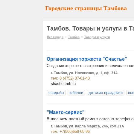
Городские страницы Тамбова
Тамбов. Товары и услуги в 
»
»
Все города
Тамбов
Товары и услуги
Организация торжеств "Счастье"
Создание хорошего настроения и великолепного
г. Тамбов, ул. Носовская, д. 1, оф. 314
тел: 8 (4752) 37-61-43
shastie-tmb.ru
свадьбы
юбилеи
детские праздники
вы
"Манго-сервис"
Выполняем платный ремонт сотовых телефонов
г. Тамбов, ул. Карла Маркса, 246, ком.21А
тел: +7(906)658-68-96