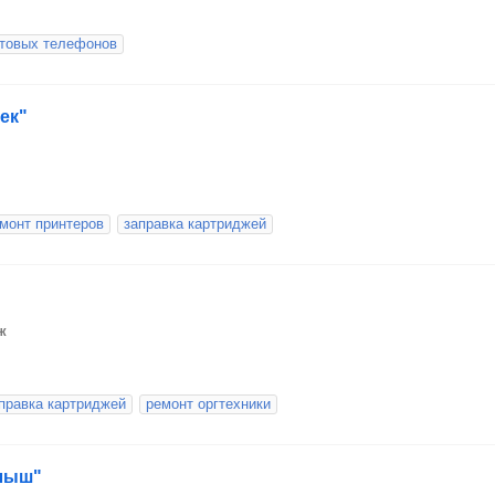
отовых телефонов
ек"
монт принтеров
заправка картриджей
ж
правка картриджей
ремонт оргтехники
алыш"