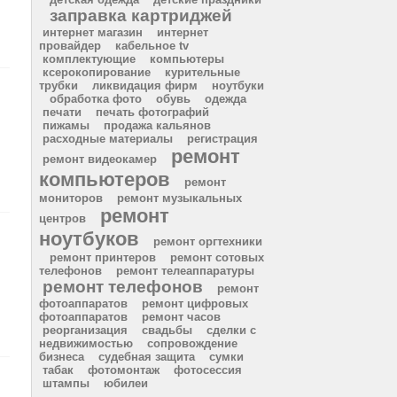
заправка картриджей
интернет магазин
интернет
провайдер
кабельное tv
комплектующие
компьютеры
ксерокопирование
курительные
трубки
ликвидация фирм
ноутбуки
обработка фото
обувь
одежда
печати
печать фотографий
пижамы
продажа кальянов
расходные материалы
регистрация
ремонт
ремонт видеокамер
компьютеров
ремонт
мониторов
ремонт музыкальных
ремонт
центров
ноутбуков
ремонт оргтехники
ремонт принтеров
ремонт сотовых
телефонов
ремонт телеаппаратуры
ремонт телефонов
ремонт
фотоаппаратов
ремонт цифровых
фотоаппаратов
ремонт часов
реорганизация
свадьбы
сделки с
недвижимостью
сопровождение
бизнеса
судебная защита
сумки
табак
фотомонтаж
фотосессия
штампы
юбилеи