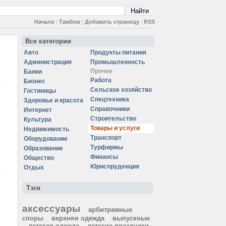
Начало
|
Тамбов
|
Добавить страницу
|
RSS
Все категории
Авто
Продукты питания
Администрация
Промышленность
Прочее
Банки
Работа
Бизнес
Сельское хозяйство
Гостиницы
Спецтехника
Здоровье и красота
Справочники
Интернет
Строительство
Культура
Товары и услуги
Недвижимость
Транспорт
Оборудование
Турфирмы
Образование
Финансы
Общество
Юриспруденция
Отдых
Тэги
аксессуары
арбитражные
споры
верхняя одежда
выпускные
детская одежда
детские праздники