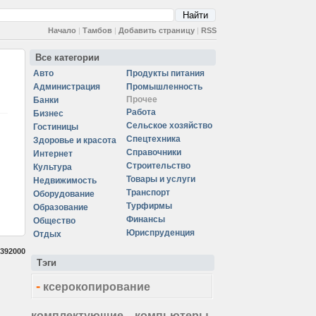
Начало
|
Тамбов
|
Добавить страницу
|
RSS
Все категории
Авто
Продукты питания
Администрация
Промышленность
Прочее
Банки
Работа
Бизнес
Сельское хозяйство
Гостиницы
Спецтехника
Здоровье и красота
Справочники
Интернет
Строительство
Культура
Товары и услуги
Недвижимость
Транспорт
Оборудование
Турфирмы
Образование
Финансы
Общество
Юриспруденция
Отдых
392000
Тэги
-
ксерокопирование
комплектующие
компьютеры