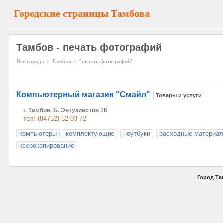
Городские страницы Тамбова
Тамбов - печать фотографий
»
»
Все города
Тамбов
"печать фотографий"
Компьютерный магазин "Смайл"
|
Товары и услуги
г. Тамбов, Б. Энтузиастов 1К
тел: (84752) 52-03-72
компьютеры
комплектующие
ноутбуки
расходные материа
ксерокопирование
Город Та