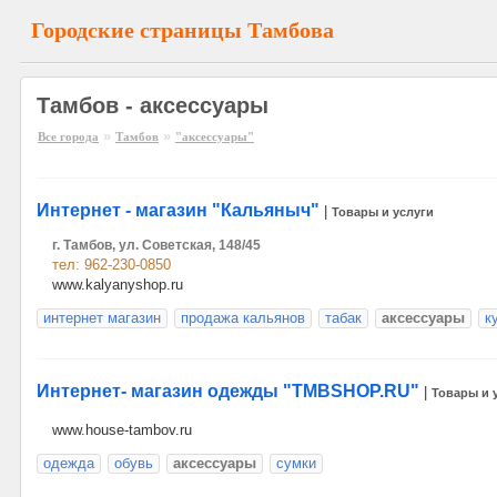
Городские страницы Тамбова
Тамбов - аксессуары
»
»
Все города
Тамбов
"аксессуары"
Интернет - магазин "Кальяныч"
|
Товары и услуги
г. Тамбов, ул. Советская, 148/45
тел: 962-230-0850
www.kalyanyshop.ru
интернет магазин
продажа кальянов
табак
аксессуары
к
Интернет- магазин одежды "TMBSHOP.RU"
|
Товары и 
www.house-tambov.ru
одежда
обувь
аксессуары
сумки