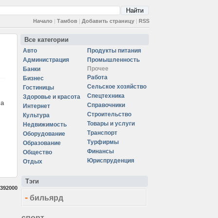
Начало
|
Тамбов
|
Добавить страницу
|
RSS
Все категории
Авто
Продукты питания
Администрация
Промышленность
Прочее
Банки
Работа
Бизнес
Сельское хозяйство
Гостиницы
Спецтехника
Здоровье и красота
ла
Справочники
Интернет
Строительство
Культура
Товары и услуги
Недвижимость
Транспорт
Оборудование
Турфирмы
Образование
Финансы
Общество
Юриспруденция
Отдых
Тэги
392000
-
бильярд
спорт